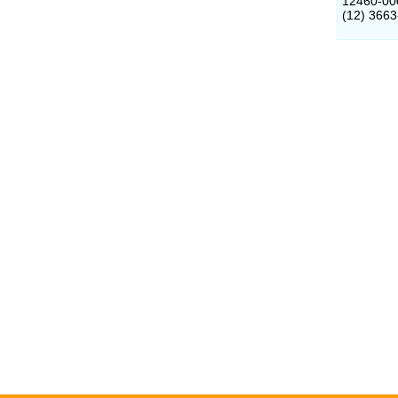
12460-00
(12) 366