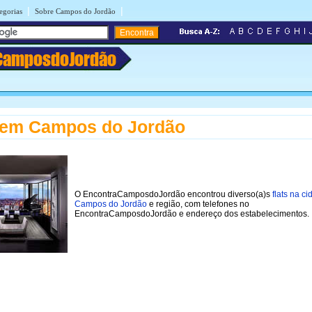
|
|
egorias
Sobre Campos do Jordão
CamposdoJordão
 em Campos do Jordão
O EncontraCamposdoJordão encontrou diverso(a)s
flats na c
Campos do Jordão
e região, com telefones no
EncontraCamposdoJordão e endereço dos estabelecimentos.